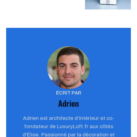
ÉCRIT PAR
Adrien
Adrien est architecte d'intérieur et co-
fondateur de LuxuryLoft.fr aux côtés
d'Élise. Passionné par la décoration et