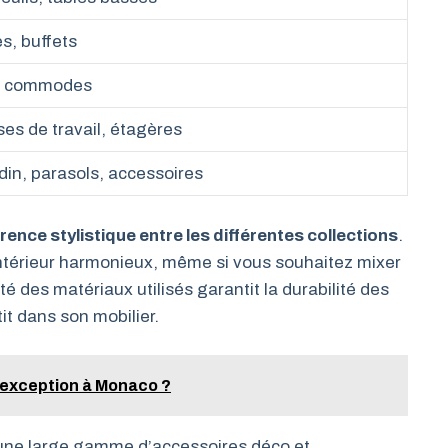
s, buffets
s, commodes
es de travail, étagères
rdin, parasols, accessoires
ence stylistique entre les différentes collections
.
 intérieur harmonieux, même si vous souhaitez mixer
ité des matériaux utilisés garantit la durabilité des
it dans son mobilier.
'exception à Monaco ?
ne large gamme d’accessoires déco et