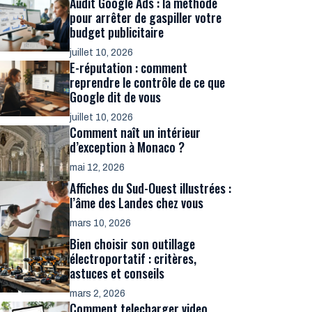
Audit Google Ads : la méthode
pour arrêter de gaspiller votre
budget publicitaire
juillet 10, 2026
E-réputation : comment
reprendre le contrôle de ce que
Google dit de vous
juillet 10, 2026
Comment naît un intérieur
d’exception à Monaco ?
mai 12, 2026
Affiches du Sud-Ouest illustrées :
l’âme des Landes chez vous
mars 10, 2026
Bien choisir son outillage
électroportatif : critères,
astuces et conseils
mars 2, 2026
Comment telecharger video